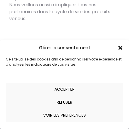
Nous veillons aussi à impliquer tous nos
partenaires dans le cycle de vie des produits
vendus.
Gérer le consentement
Ce site utilise des cookies afin de personnaliser votre expérience et
d'analyser les indicateurs de vos visites.
ACCEPTER
De la naissance au décès, vos vies personnelle et
professionnelle sont ponctuées d’évènements
REFUSER
majeurs au cours desquels votre notaire peut
vous accompagner pour sécuriser et protéger les
VOIR LES PRÉFÉRENCES
intérêts de chacun.
Tél : 04 93 13 68 68