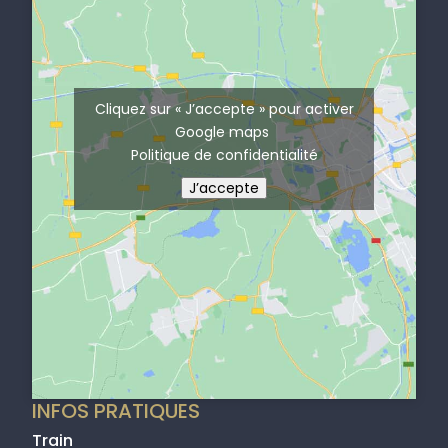
k
n
a
m
Cliquez sur « J’accepte » pour activer
Google maps
Politique de confidentialité
J’accepte
INFOS PRATIQUES
Train