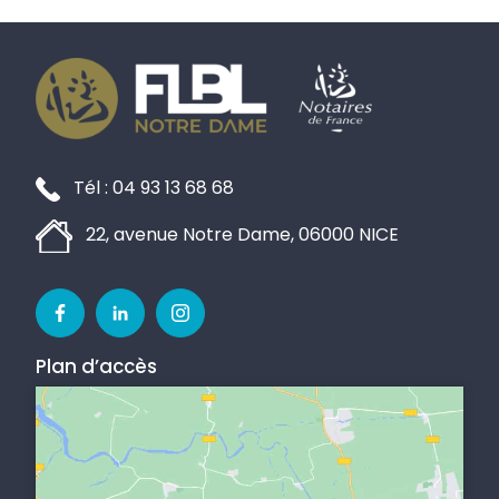
Tél : 04 93 13 68 68
22, avenue Notre Dame, 06000 NICE
F
L
I
a
i
n
Plan d’accès
c
n
s
e
k
t
b
e
a
o
d
g
o
i
r