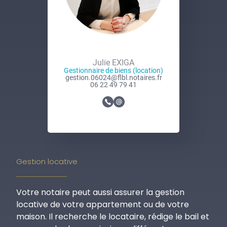
Julie EXIGA
Gestionnaire de biens (location)
gestion.06024@flbl.notaires.fr
06 22 49 79 41
1
g
e
s
t
i
Gestion locative
o
n
Votre notaire peut aussi assurer la gestion
.
locative de votre appartement ou de votre
0
maison. Il recherche le locataire, rédige le bail et
6