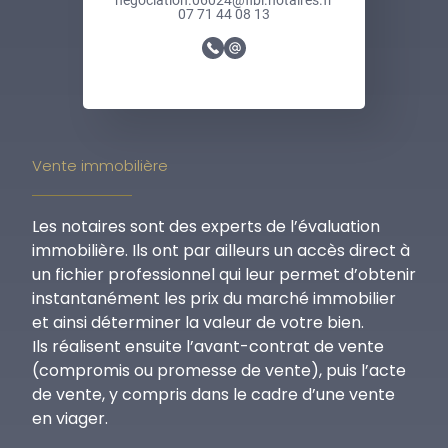
r
07 71 44 08 13
1
n
e
g
o
c
Vente immobilière
i
a
Les notaires sont des experts de l’évaluation
t
immobilière. Ils ont par ailleurs un accès direct à
i
un fichier professionnel qui leur permet d’obtenir
o
instantanément les prix du marché immobilier
n
et ainsi déterminer la valeur de votre bien.
.
Ils réalisent ensuite l’avant-contrat de vente
0
(compromis ou promesse de vente), puis l’acte
6
de vente, y compris dans le cadre d’une vente
0
en viager.
2
4