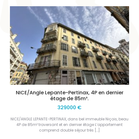
NICE/Angle Lepante-Pertinax, 4P en dernier
étage de 85m².
329000 €
NICE/ANGLE LEPANTE-PERTINAX, dans bel immeuble Niçois, beau
4P de 85m² traversant et en dernier étage L’appartement
comprend double séjour très […]