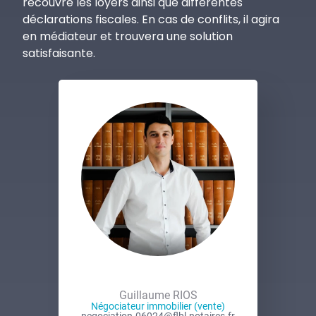
recouvre les loyers ainsi que différentes
0
déclarations fiscales. En cas de conflits, il agira
2
en médiateur et trouvera une solution
4
satisfaisante.
@
f
l
b
l
.
n
o
t
a
i
r
e
s
.
Guillaume RIOS
f
Négociateur immobilier (vente)
negociation.06024@flbl.notaires.fr