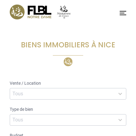
Basculer
vers
Menu
le
contenu
BIENS IMMOBILIERS À NICE
Vente / Location
Vente / Location
Vente / Location
Type de bien
Type de bien
Type de bien
Budget