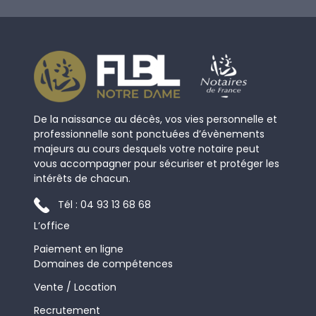
@
f
l
b
l
.
n
De la naissance au décès, vos vies personnelle et
o
professionnelle sont ponctuées d’évènements
t
majeurs au cours desquels votre notaire peut
vous accompagner pour sécuriser et protéger les
a
intérêts de chacun.
i
r
Tél : 04 93 13 68 68
e
L’office
s
Paiement en ligne
.
Domaines de compétences
f
r
Vente / Location
Recrutement