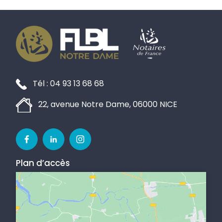
Tél : 04 93 13 68 68
22, avenue Notre Dame, 06000 NICE
F
L
I
a
i
n
Plan d’accès
c
n
s
e
k
t
b
e
a
o
d
g
o
i
r