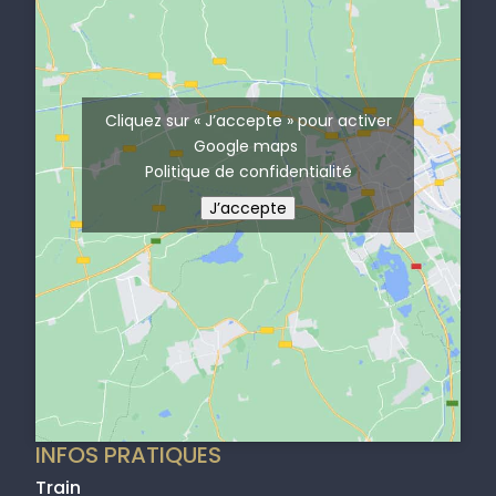
k
n
a
m
Cliquez sur « J’accepte » pour activer
Google maps
Politique de confidentialité
J’accepte
INFOS PRATIQUES
Train