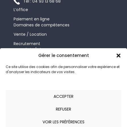
Tél : 04 93 13 68 68
L’office
Paiement en ligne
Domaines de compétences
Vente / Location
Recrutement
Actualités / Blog
Gérer le consentement
Contact
FLBL Notaires
Ce site utilise des cookies afin de personnaliser votre expérience et
d'analyser les indicateurs de vos visites.
22, avenue Notre Dame
06000 NICE
ACCEPTER
F
L
I
a
i
n
REFUSER
c
n
s
e
k
t
© FLBL Notaires - Nice
VOIR LES PRÉFÉRENCES
Mentions légales
Confidentialité
Cookies
b
e
a
Réalisation :
ComDZ.fr