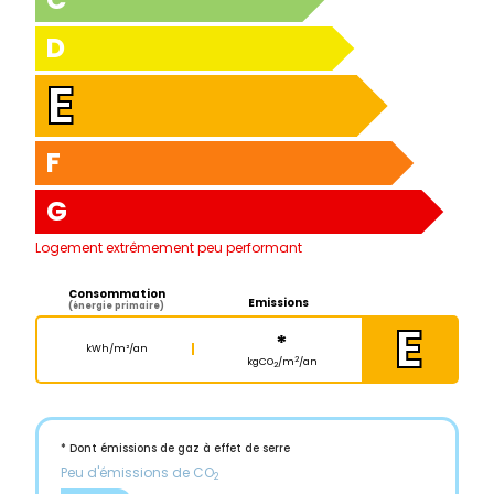
D
E
F
G
Logement extrêmement peu performant
Consommation
Emissions
(énergie primaire)
E
*
kWh/m²/an
2
kgCO
/m
/an
2
* Dont émissions de gaz à effet de serre
Peu d'émissions de CO
2