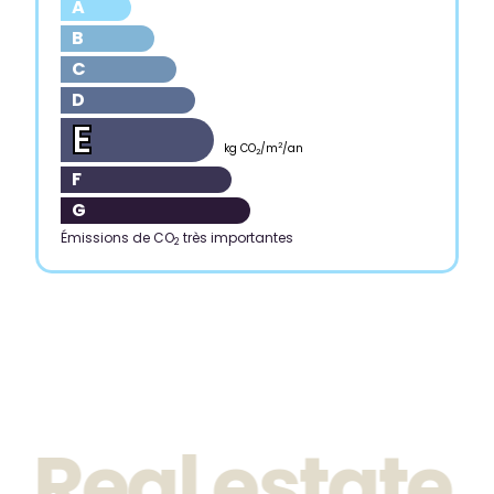
A
B
C
D
E
2
kg CO
/m
/an
2
F
G
Émissions de CO
très importantes
2
Real estate