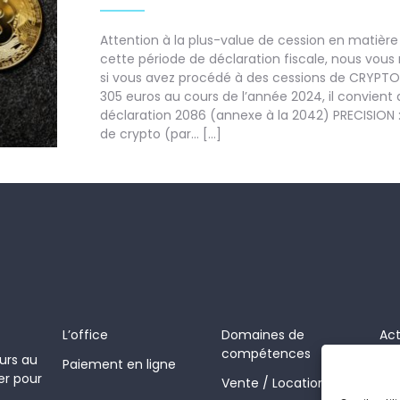
Attention à la plus-value de cession en matière
cette période de déclaration fiscale, nous vous
si vous avez procédé à des cessions de CRYPTO
305 euros au cours de l’année 2024, il convient 
déclaration 2086 (annexe à la 2042) PRECISION
de crypto (par… […]
L’office
Domaines de
Act
compétences
urs au
Paiement en ligne
Co
er pour
Vente / Location