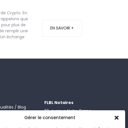
 de Crypto. En
 rappelons que
 pour plus de
EN SAVOIR +
de remplir une
 :Un échange
FLBL Notaires
ualités / Blog
22, avenue Notre Dame
ntact
06000 NICE
Gérer le consentement